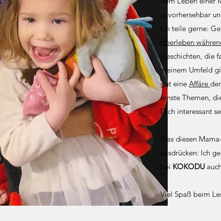
dem Leben einer 
unvorhersehbar und
Ich teile gerne: Ge
Überleben während
Geschichten, die fa
meinem Umfeld gib
gut eine
Affäre
der
ernste Themen, die
Dich interessant s
Was diesen Mama-L
ausdrücken: Ich ge
bei
KOKODU
auch 
Viel Spaß beim Le