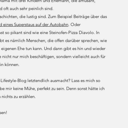
Mama mit drei Kindern und Ehemann, die amüsant,
 oft auch sehr peinlich sind.
schichten, die lustig sind. Zum Beispiel Beiträge über das
 eines Superstaus auf der Autobahn
. Oder
st so pikant sind wie eine Steinofen-Pizza Diavolo. In
t es nämlich Menschen, die offen darüber sprechen, wie
 eigenen Ehe tun kann. Und dann gibt es hin und wieder
 nicht nur mich beschäftigen, sondern vielleicht auch für
ein können.
ifestyle-Blog letztendlich ausmacht? Lass es mich so
be mir keine Mühe, perfekt zu sein. Denn sonst hätte ich
nichts zu erzählen.
sen!