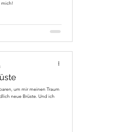
n mich!
t
üste
sparen, um mir meinen Traum
ndlich neue Brüste. Und ich