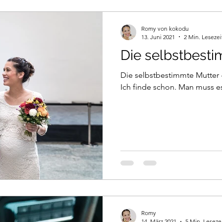
Romy von kokodu
13. Juni 2021
2 Min. Lesezei
Die selbstbest
Die selbstbestimmte Mutter -
Ich finde schon. Man muss es
Romy
14. März 2021
5 Min. Leseze