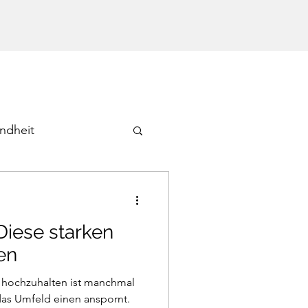
ndheit
Diese starken
en
t hochzuhalten ist manchmal
das Umfeld einen anspornt.