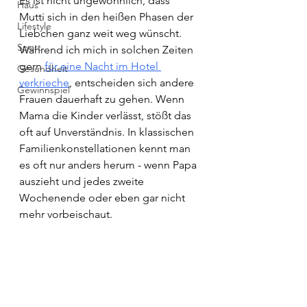
Es ist nicht ungewöhnlich, dass 
Haus
Mutti sich in den heißen Phasen der 
Lifestyle
Liebchen ganz weit weg wünscht. 
Sport
Während ich mich in solchen Zeiten 
gern
für eine Nacht im Hotel 
Gesundheit
verkrieche
, 
entscheiden sich andere 
Gewinnspiel
Frauen dauerhaft zu gehen. Wenn 
Mama die Kinder verlässt, stößt das 
oft auf Unverständnis. In klassischen 
Familienkonstellationen kennt man 
es oft nur anders herum - wenn Papa 
auszieht und jedes zweite 
Wochenende oder eben gar nicht 
mehr vorbeischaut.