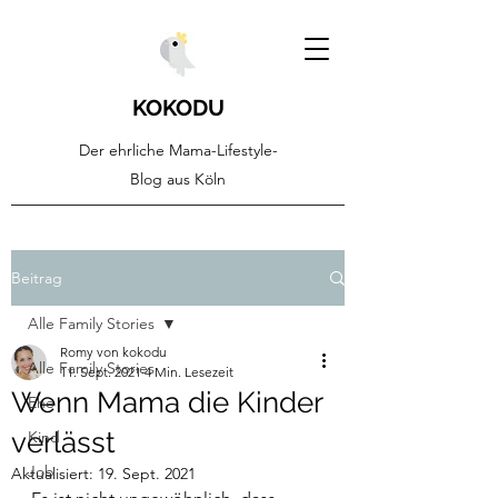
KOKODU
Der ehrliche Mama-Lifestyle-
Blog aus Köln
Beitrag
Alle Family Stories
Romy von kokodu
Alle Family Stories
11. Sept. 2021
4 Min. Lesezeit
Wenn Mama die Kinder
Ehe
verlässt
Kind
Job
Aktualisiert:
19. Sept. 2021