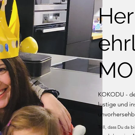
Her
ehr
MO
KOKODU - der 
lustige und in
unvorhersehb
Toll, dass Du da b