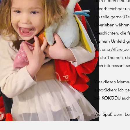
dem Leben einer 
unvorhersehbar und
Ich teile gerne: Ge
Überleben während
Geschichten, die fa
meinem Umfeld gib
gut eine
Affäre
der
ernste Themen, die
Dich interessant s
Was diesen Mama-L
ausdrücken: Ich ge
bei
KOKODU
auch 
Viel Spaß beim Le