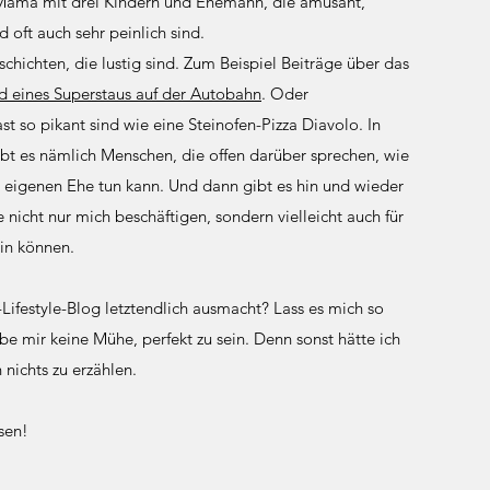
Mama mit drei Kindern und Ehemann, die amüsant,
 oft auch sehr peinlich sind.
schichten, die lustig sind. Zum Beispiel Beiträge über das
 eines Superstaus auf der Autobahn
. Oder
st so pikant sind wie eine Steinofen-Pizza Diavolo. In
t es nämlich Menschen, die offen darüber sprechen, wie
 eigenen Ehe tun kann. Und dann gibt es hin und wieder
 nicht nur mich beschäftigen, sondern vielleicht auch für
ein können.
ifestyle-Blog letztendlich ausmacht? Lass es mich so
be mir keine Mühe, perfekt zu sein. Denn sonst hätte ich
nichts zu erzählen.
sen!