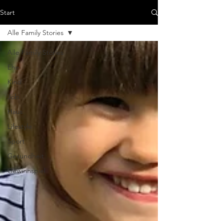
Start
Alle Family Stories
Alle Family Stories
Ehe
Kind
Job
Haus
Lifestyle
Sport
Gesundheit
Gewinnspiel