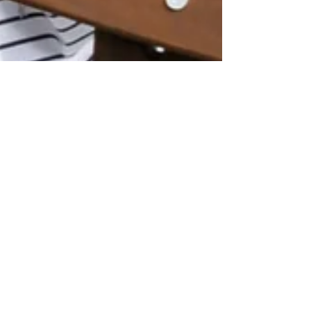
Romy
16. Mai 2021
4 Min. Lesezeit
8 bahnbrechende Life Hacks
für Zuhause
In einer Notsituation bist du oft auf dich allein
gestellt. Diese 8 Life Hacks retten den Tag und