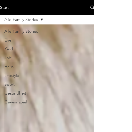
Start
Alle Family Stories
Alle Family Stories
Ehe
Kind
Job
Haus
Lifestyle
Sport
Gesundheit
Gewinnspiel