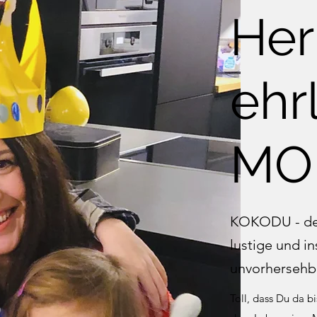
Her
ehr
MO
KOKODU - der 
lustige und in
unvorhersehb
Toll, dass Du da b