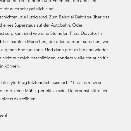
Mama mit drei Kindern und Ehemann, die amüsant,
 oft auch sehr peinlich sind.
schichten, die lustig sind. Zum Beispiel Beiträge über das
 eines Superstaus auf der Autobahn
. Oder
st so pikant sind wie eine Steinofen-Pizza Diavolo. In
t es nämlich Menschen, die offen darüber sprechen, wie
 eigenen Ehe tun kann. Und dann gibt es hin und wieder
 nicht nur mich beschäftigen, sondern vielleicht auch für
ein können.
ifestyle-Blog letztendlich ausmacht? Lass es mich so
be mir keine Mühe, perfekt zu sein. Denn sonst hätte ich
nichts zu erzählen.
sen!