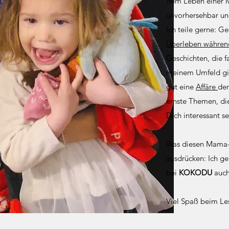
dem Leben einer 
unvorhersehbar und
Ich teile gerne: Ge
Überleben während
Geschichten, die fa
meinem Umfeld gib
gut eine
Affäre
der
ernste Themen, die
Dich interessant s
Was diesen Mama-L
ausdrücken: Ich ge
bei
KOKODU
auch 
Viel Spaß beim Le