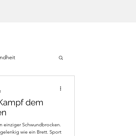
ndheit
t
 Kampf dem
en
ein einziger Schwundbrocken.
lenkig wie ein Brett. Sport