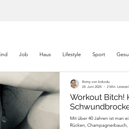
ind
Job
Haus
Lifestyle
Sport
Gesu
Romy von kokodu
24. Juni 2025
2 Min. Lesezei
Workout Bitch!
Schwundbrock
Mit über 40 Jahren ist man 
Rücken, Champagnerbauch, ge