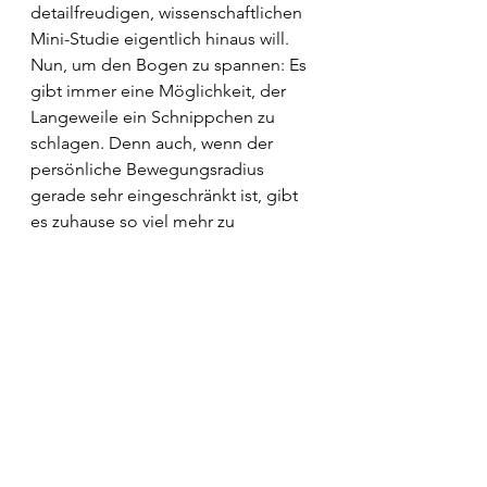
detailfreudigen, wissenschaftlichen 
Mini-Studie eigentlich hinaus will. 
Nun, um den Bogen zu spannen: Es 
gibt immer eine Möglichkeit, der 
Langeweile ein Schnippchen zu 
schlagen. Denn auch, wenn der 
persönliche Bewegungsradius 
gerade sehr eingeschränkt ist, gibt 
es zuhause so viel mehr zu 
entdecken als übervolle 
Wäschekörbe. Man muss nur mal 
alles genau unter die Lupe nehmen 
und zur Abwechslung den ganz 
kleinen Dingen Bedeutung 
beimessen.
Nachbarschaft
Garten
Kampf gegen Ungeziefer
Plage
Spießerrasen
Mikroskop
Experiment
Haus