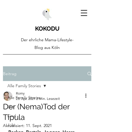
KOKODU
Der ehrliche Mama-Lifestyle-
Blog aus Köln
Beitrag
Alle Family Stories
Romy
Alle Family Stories
25. Apr. 2021
2 Min. Lesezeit
Der (Nema)Tod der
Ehe
Tipula
Kind
Job
Aktualisiert:
11. Sept. 2021