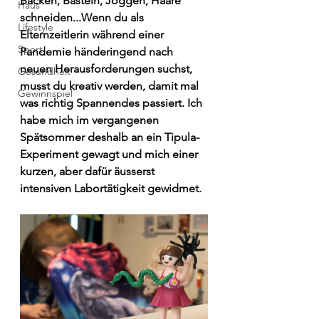
Backen, Basteln, Joggen, Haare 
Haus
schneiden...Wenn du als 
Lifestyle
Elternzeitlerin während einer 
Sport
Pandemie händeringend nach 
neuen Herausforderungen suchst, 
Gesundheit
musst du kreativ werden, damit mal 
Gewinnspiel
was richtig Spannendes passiert. Ich 
habe mich im vergangenen 
Spätsommer deshalb an ein Tipula-
Experiment gewagt und mich einer 
kurzen, aber dafür äusserst 
intensiven Labortätigkeit gewidmet.