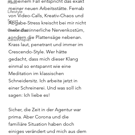
In meinem Fall entspricht das exakt 
Haus
meiner neuen Arbeitsstätte. Fernab 
Lifestyle
von Video-Calls, Kreativ-Chaos und 
Sport
Abgabe-Stress kreischt bei mir nicht 
mehr das innerliche Nervenkostüm, 
Gesundheit
sondern die Plattensäge nebenan. 
Gewinnspiel
Krass laut, penetrant und immer im 
Crescendo-Style. Wer hätte 
gedacht, dass mich dieser Klang 
einmal so entspannt wie eine 
Meditation im klassischen 
Schneidersitz. Ich arbeite jetzt in 
einer Schreinerei. Und was soll ich 
sagen: Ich liebe es!
Sicher, die Zeit in der Agentur war 
prima. Aber Corona und die 
familiäre Situation haben doch 
einiges verändert und mich aus dem 