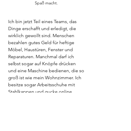
Spaß macht. 
Ich bin jetzt Teil eines Teams, das 
Dinge erschafft und erledigt, die 
wirklich gewollt sind. Menschen 
bezahlen gutes Geld für heftige 
Möbel, Haustüren, Fenster und 
Reparaturen. Manchmal darf ich 
selbst sogar auf Knöpfe drücken 
und eine Maschine bedienen, die so 
groß ist wie mein Wohnzimmer. Ich 
besitze sogar Arbeitsschuhe mit 
Stahlkappen und gucke online 
manchmal heimlich nach schicken 
Latzhosen und pinkem Werkzeug. 
Denn wer weiß: Sollte ich jemals zu 
einem Einsatz müssen, dann sehe 
ich wenigstens prima dabei aus!