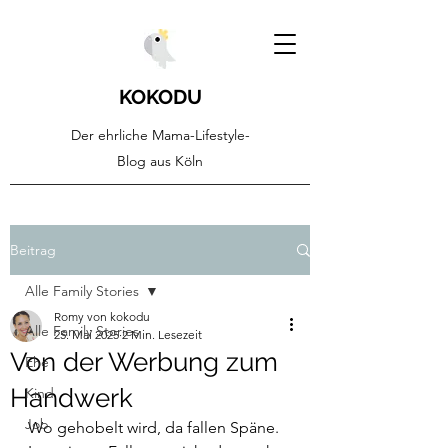
KOKODU
Der ehrliche Mama-Lifestyle-
Blog aus Köln
Beitrag
Alle Family Stories
Romy von kokodu
Alle Family Stories
25. Mai 2025
2 Min. Lesezeit
Von der Werbung zum
Ehe
Handwerk
Kind
Job
Wo gehobelt wird, da fallen Späne. 